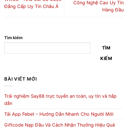
Công Nghệ Cao Uy Tín
Đẳng Cấp Uy Tín Châu Á
Hàng Đầu
Tìm kiếm
TÌM
KIẾM
BÀI VIẾT MỚI
Trải nghiệm Say88 trực tuyến an toàn, uy tín và hấp
dẫn
Tải App Febet – Hướng Dẫn Nhanh Cho Người Mới
Giftcode Nạp Đầu Và Cách Nhận Thưởng Hiệu Quả