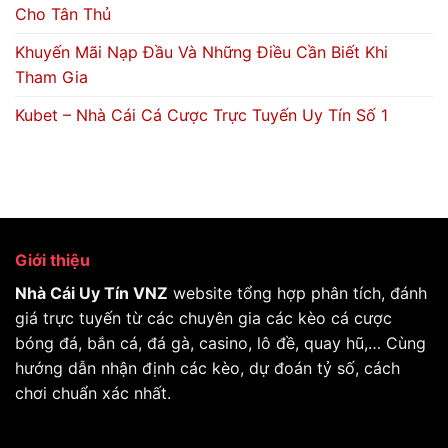
Cho Tân Thủ
Khuyến Mãi Nạp Đầu Và Những Điều Cần Biết Khi
Tham Gia
Kubet – Nhà Cái Cá Cược Trực Tuyến Uy Tín Số 1
Giới thiệu
Nhà Cái Uy Tín
VNZ
website tổng hợp phân tích, đánh
giá trực tuyến từ các chuyên gia các kèo cá cược
bóng đá, bắn cá, đá gà, casino, lô đề, quay hũ,… Cùng
hướng dẫn nhận định các kèo, dự đoán tỷ số, cách
chơi chuẩn xác nhất.