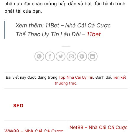
nhận ưu đãi chào mừng hấp dẫn và bắt đầu hành trình
phát tài của bạn.
Xem thêm: 11Bet – Nhà Cái Cá Cược
Thể Thao Uy Tín Lâu Đời –
11bet
Bài viết này được đăng trong
Top Nhà Cái Uy Tín
. Đánh dấu
liên kết
thường trực
.
SEO
Net88 – Nhà Cái Cá Cược
WW88 – Nhà Cái Cá Cược