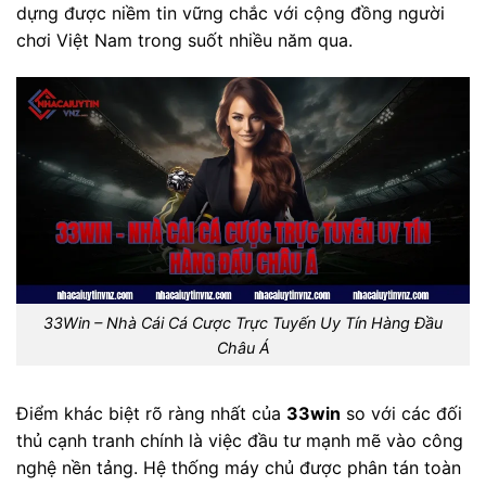
dựng được niềm tin vững chắc với cộng đồng người
chơi Việt Nam trong suốt nhiều năm qua.
33Win – Nhà Cái Cá Cược Trực Tuyến Uy Tín Hàng Đầu
Châu Á
Điểm khác biệt rõ ràng nhất của
33win
so với các đối
thủ cạnh tranh chính là việc đầu tư mạnh mẽ vào công
nghệ nền tảng. Hệ thống máy chủ được phân tán toàn