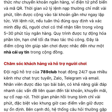
thức như chuyển khoản ngân hàng, ví điện tử phổ biến
và mã QR. Thời gian xử lý lệnh nạp thường chỉ mất vài
phút, tiền được cộng vào tài khoản gần như ngay lập
tức. Với lệnh rút, nếu tuân thủ đúng quy định và xác
minh đầy đủ, người chơi có thể nhận tiền trong vòng
5–30 phút tùy ngân hàng. Quy trình được tự động hóa
phần lớn, hạn chế tối đa thao tác thủ công. Đây là
điểm cộng lớn giúp sân chơi được nhắc đến như một
nhà cái uy tín
trong cộng đồng.
Chăm sóc khách hàng và hỗ trợ người chơi
Đội ngũ hỗ trợ của
789club
hoạt động 24/7 qua nhiều
kênh như chat trực tuyến, Zalo, Telegram và email.
Nhân viên được đào tạo bài bản, có khả năng giải đáp
nhanh các vấn đề liên quan đến tài khoản, khuyến mãi,
sự cố nạp rút. Thời gian phản hồi trung bình chỉ vài
phút, đặc biệt vào khung giờ cao điểm vẫn giữ được
sự ổn định. Bên cạnh đó, hệ thống câu hỏi thường gặp