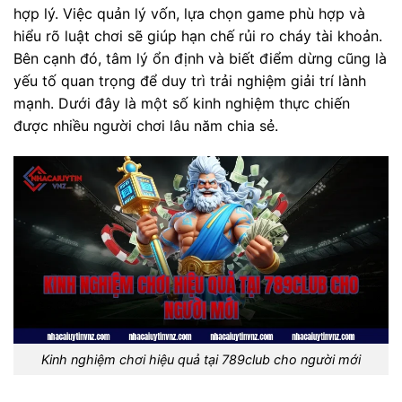
hợp lý. Việc quản lý vốn, lựa chọn game phù hợp và
hiểu rõ luật chơi sẽ giúp hạn chế rủi ro cháy tài khoản.
Bên cạnh đó, tâm lý ổn định và biết điểm dừng cũng là
yếu tố quan trọng để duy trì trải nghiệm giải trí lành
mạnh. Dưới đây là một số kinh nghiệm thực chiến
được nhiều người chơi lâu năm chia sẻ.
Kinh nghiệm chơi hiệu quả tại 789club cho người mới