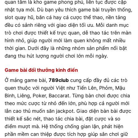
quan tâm là kho game phong phú, liên tục được cập
nhật tựa mới. Dù bạn yêu thích game bài truyền thống,
slot quay hũ, bắn cá hay cá cược thể thao, nền tảng
đều có sảnh riêng với giao diện tối ưu. Mỗi danh mục
trò chơi được thiết kế trực quan, dễ thao tác trên màn
hình nhỏ, giúp người mới làm quen không mất nhiều
thời gian. Dưới đây là những nhóm sản phẩm nổi bật
đang thu hút lượng người chơi lớn mỗi ngày.
Game bài đổi thưởng kinh điển
Ở mảng game bài,
789club
cung cấp đầy đủ các trò
quen thuộc với người Việt như Tiến Lên, Phỏm, Mậu
Binh, Liêng, Poker, Baccarat. Từng bàn chơi được chia
theo mức cược từ nhỏ đến lớn, phù hợp cả người mới
lẫn cao thủ muốn săn jackpot. Giao diện bàn bài được
thiết kế sắc nét, thao tác chia bài, đặt cược và so
điểm mượt mà. Hệ thống chống gian lận, phát hiện
phần mềm can thiệp được tích hợp giúp sân chơi giữ