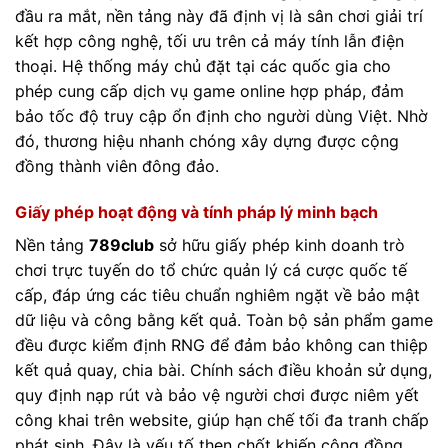
đầu ra mắt, nền tảng này đã định vị là sân chơi giải trí
kết hợp công nghệ, tối ưu trên cả máy tính lẫn điện
thoại. Hệ thống máy chủ đặt tại các quốc gia cho
phép cung cấp dịch vụ game online hợp pháp, đảm
bảo tốc độ truy cập ổn định cho người dùng Việt. Nhờ
đó, thương hiệu nhanh chóng xây dựng được cộng
đồng thành viên đông đảo.
Giấy phép hoạt động và tính pháp lý minh bạch
Nền tảng
789club
sở hữu giấy phép kinh doanh trò
chơi trực tuyến do tổ chức quản lý cá cược quốc tế
cấp, đáp ứng các tiêu chuẩn nghiêm ngặt về bảo mật
dữ liệu và công bằng kết quả. Toàn bộ sản phẩm game
đều được kiểm định RNG để đảm bảo không can thiệp
kết quả quay, chia bài. Chính sách điều khoản sử dụng,
quy định nạp rút và bảo vệ người chơi được niêm yết
công khai trên website, giúp hạn chế tối đa tranh chấp
phát sinh. Đây là yếu tố then chốt khiến cộng đồng