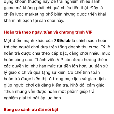
dụng khoản thưởng này để trải nghiệm nhiều sảnh
game mà không phải chi quá nhiều tiền thật. Đây là
chiến lược marketing phổ biến nhưng được triển khai
khá minh bạch tại sân chơi này.
Hoàn trả theo ngày, tuần và chương trình VIP
Một điểm mạnh khác của
789club
là chính sách hoàn
trả cho người chơi dựa trên tổng doanh thu cược. Tỷ lệ
hoàn trả được chia theo cấp bậc, càng chơi nhiều, mức
hoàn càng cao. Thành viên VIP còn được hưởng thêm
các quyền lợi như hạn mức rút tiền lớn hơn, ưu tiên xử
lý giao dịch và quà tặng sự kiện. Cơ chế tính toán
hoàn trả được hiển thị rõ trong mục lịch sử giao dịch,
giúp người chơi dễ dàng kiểm tra. Nhờ đó, cảm giác
“thua nhưng vẫn được hoàn một phần” giúp trải
nghiệm giải trí bớt áp lực hơn.
Bảng so sánh ưu đãi nổi bật