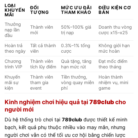
LOẠI
ĐỐI
MỨC ƯU ĐÃI
ĐIỀU KIỆN CƠ
KHUYẾN
TƯỢNG
THAM KHẢO
BẢN
MÃI
Thưởng
Thành viên
50%–100% giá
Doanh thu vòng
nạp lần
mới
trị nạp
cược x15–x25
đầu
Hoàn trả
Tất cả thành
0.3%–1% tổng
Không giới hạn
theo ngày
viên
cược
mức hoàn
Chương
Thành viên
Quà tặng, tăng
Đạt mốc điểm
trình VIP
tích lũy điểm
hạn mức rút
theo tháng
Khuyến
Thành viên
Tiền thưởng,
Hoàn thành
mãi sự
tham gia
vòng quay miễn
nhiệm vụ, mini
kiện
event
phí
game
Kinh nghiệm chơi hiệu quả tại
789club
cho
người mới
Dù hệ thống trò chơi tại
789club
được thiết kế minh
bạch, kết quả phụ thuộc nhiều vào may mắn, nhưng
người chơi vẫn có thể tối ưu cơ hội bằng chiến lược