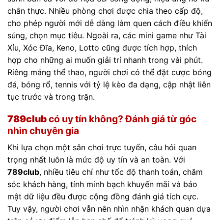
chân thực. Nhiều phòng chơi được chia theo cấp độ,
cho phép người mới dễ dàng làm quen cách điều khiển
súng, chọn mục tiêu. Ngoài ra, các mini game như Tài
Xỉu, Xóc Đĩa, Keno, Lotto cũng được tích hợp, thích
hợp cho những ai muốn giải trí nhanh trong vài phút.
Riêng mảng thể thao, người chơi có thể đặt cược bóng
đá, bóng rổ, tennis với tỷ lệ kèo đa dạng, cập nhật liên
tục trước và trong trận.
789club
có uy tín không? Đánh giá từ góc
nhìn chuyên gia
Khi lựa chọn một sân chơi trực tuyến, câu hỏi quan
trọng nhất luôn là mức độ uy tín và an toàn. Với
789club
, nhiều tiêu chí như tốc độ thanh toán, chăm
sóc khách hàng, tính minh bạch khuyến mãi và bảo
mật dữ liệu đều được cộng đồng đánh giá tích cực.
Tuy vậy, người chơi vẫn nên nhìn nhận khách quan dựa