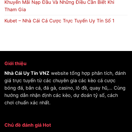
Khuyến Mãi Nạp Đầu Và Những Điều Cần Biết Khi
Tham Gia
Kubet – Nhà Cái Cá Cược Trực Tuyến Uy Tín Số 1
Giới thiệu
Nhà Cái Uy Tín
VNZ
website tổng hợp phân tích, đánh
giá trực tuyến từ các chuyên gia các kèo cá cược
bóng đá, bắn cá, đá gà, casino, lô đề, quay hũ,… Cùng
hướng dẫn nhận định các kèo, dự đoán tỷ số, cách
chơi chuẩn xác nhất.
Chủ đề đánh giá Hot