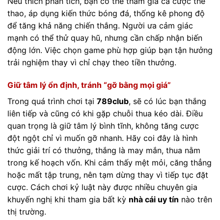
Nếu thích phân tích, bạn có thể tham gia cá cược thể
thao, áp dụng kiến thức bóng đá, thống kê phong độ
để tăng khả năng chiến thắng. Người ưa cảm giác
mạnh có thể thử quay hũ, nhưng cần chấp nhận biến
động lớn. Việc chọn game phù hợp giúp bạn tận hưởng
trải nghiệm thay vì chỉ chạy theo tiền thưởng.
Giữ tâm lý ổn định, tránh “gỡ bằng mọi giá”
Trong quá trình chơi tại
789club
, sẽ có lúc bạn thắng
liên tiếp và cũng có khi gặp chuỗi thua kéo dài. Điều
quan trọng là giữ tâm lý bình tĩnh, không tăng cược
đột ngột chỉ vì muốn gỡ nhanh. Hãy coi đây là hình
thức giải trí có thưởng, thắng là may mắn, thua nằm
trong kế hoạch vốn. Khi cảm thấy mệt mỏi, căng thẳng
hoặc mất tập trung, nên tạm dừng thay vì tiếp tục đặt
cược. Cách chơi kỷ luật này được nhiều chuyên gia
khuyến nghị khi tham gia bất kỳ
nhà cái uy tín
nào trên
thị trường.