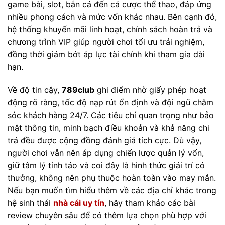
game bài, slot, bắn cá đến cá cược thể thao, đáp ứng
nhiều phong cách và mức vốn khác nhau. Bên cạnh đó,
hệ thống khuyến mãi linh hoạt, chính sách hoàn trả và
chương trình VIP giúp người chơi tối ưu trải nghiệm,
đồng thời giảm bớt áp lực tài chính khi tham gia dài
hạn.
Về độ tin cậy,
789club
ghi điểm nhờ giấy phép hoạt
động rõ ràng, tốc độ nạp rút ổn định và đội ngũ chăm
sóc khách hàng 24/7. Các tiêu chí quan trọng như bảo
mật thông tin, minh bạch điều khoản và khả năng chi
trả đều được cộng đồng đánh giá tích cực. Dù vậy,
người chơi vẫn nên áp dụng chiến lược quản lý vốn,
giữ tâm lý tỉnh táo và coi đây là hình thức giải trí có
thưởng, không nên phụ thuộc hoàn toàn vào may mắn.
Nếu bạn muốn tìm hiểu thêm về các địa chỉ khác trong
hệ sinh thái
nhà cái uy tín
, hãy tham khảo các bài
review chuyên sâu để có thêm lựa chọn phù hợp với