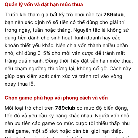
Quản lý vốn và đặt hạn mức thua
Trước khi tham gia bất kỳ trò chơi nào tại
789club
,
bạn nên xác định rõ số tiền có thể dùng cho giải trí
trong ngày, tuần hoặc tháng. Nguyên tắc là không sử
dụng tiền dành cho sinh hoạt, kinh doanh hay các
khoản thiết yếu khác. Nên chia vốn thành nhiều phần
nhỏ, chỉ dùng 3–5% cho mỗi ván cược để tránh mất
trắng quá nhanh. Đồng thời, hãy đặt sẵn hạn mức thua,
nếu chạm ngưỡng thì dừng lại, không cố gỡ. Cách này
giúp bạn kiểm soát cảm xúc và tránh rơi vào vòng
xoáy thua lỗ.
Chọn game phù hợp với phong cách và vốn
Mỗi loại trò chơi trên
789club
có mức độ biến động,
tốc độ và yêu cầu kỹ năng khác nhau. Người vốn nhỏ
nên ưu tiên các game có mức cược tối thiểu thấp như
mini game, một số slot hoặc bàn bài giới hạn thấp.