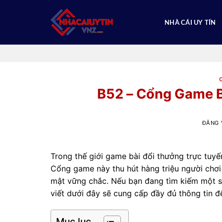
Bỏ
qua
NHÀ CÁI UY TÍN
nội
dung
B52 – Cổng Game B
ĐĂNG
Trong thế giới game bài đổi thưởng trực tuyế
Cổng game này thu hút hàng triệu người chơi
mật vững chắc. Nếu bạn đang tìm kiếm một sân
viết dưới đây sẽ cung cấp đầy đủ thông tin đ
Mục lục