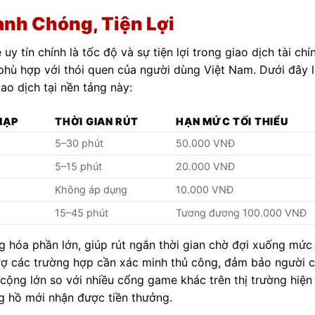
anh Chóng, Tiện Lợi
 tín chính là tốc độ và sự tiện lợi trong giao dịch tài chí
hù hợp với thói quen của người dùng Việt Nam. Dưới đây l
ao dịch tại nền tảng này:
NẠP
THỜI GIAN RÚT
HẠN MỨC TỐI THIỂU
5–30 phút
50.000 VNĐ
5–15 phút
20.000 VNĐ
Không áp dụng
10.000 VNĐ
15–45 phút
Tương đương 100.000 VNĐ
 hóa phần lớn, giúp rút ngắn thời gian chờ đợi xuống mức 
 trợ các trường hợp cần xác minh thủ công, đảm bảo người c
cộng lớn so với nhiều cổng game khác trên thị trường hiện 
g hồ mới nhận được tiền thưởng.