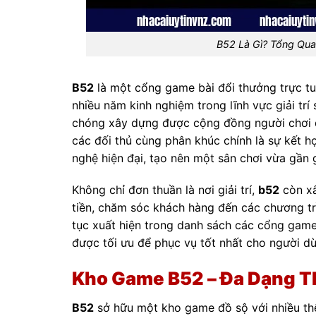
B52 Là Gì? Tổng Qu
B52
là một cổng game bài đổi thưởng trực tu
nhiều năm kinh nghiệm trong lĩnh vực giải tr
chóng xây dựng được cộng đồng người chơi đ
các đối thủ cùng phân khúc chính là sự kết 
nghệ hiện đại, tạo nên một sân chơi vừa gần 
Không chỉ đơn thuần là nơi giải trí,
b52
còn xâ
tiền, chăm sóc khách hàng đến các chương trì
tục xuất hiện trong danh sách các cổng game
được tối ưu để phục vụ tốt nhất cho người d
Kho Game B52 – Đa Dạng Th
B52
sở hữu một kho game đồ sộ với nhiều thể 