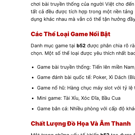
chơi bài truyền thống của người Việt cho đến
tất cả đều được tích hợp trong một nền tảng
dụng khác nhau mà vẫn có thể tận hưởng đầy đ
Các Thể Loại Game Nổi Bật
Danh mục game tại
b52
được phân chia rõ rà
chọn. Một số thể loại được yêu thích nhất ba
Game bài truyền thống: Tiến lên miền Nam
Game đánh bài quốc tế: Poker, Xì Dách (Bl
Game nổ hũ: Hàng chục máy slot với tỷ lệ 
Mini game: Tài Xỉu, Xóc Đĩa, Bầu Cua
Game bắn cá: Nhiều phòng với cấp độ khá
Chất Lượng Đồ Họa Và Âm Thanh
Một trong những yếu tố khiến
b52
tạo được ấ