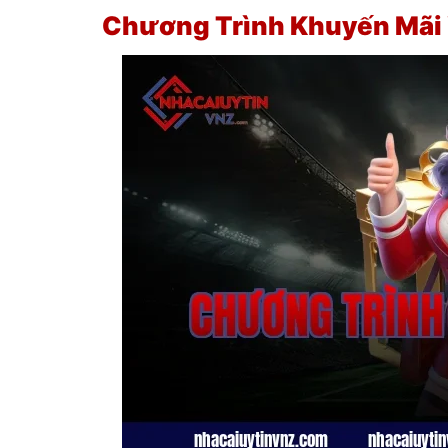
Chương Trình Khuyến Mãi V