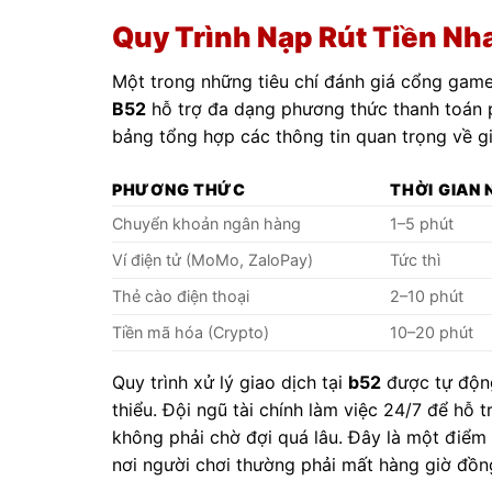
Quy Trình Nạp Rút Tiền Nh
Một trong những tiêu chí đánh giá cổng game uy
B52
hỗ trợ đa dạng phương thức thanh toán p
bảng tổng hợp các thông tin quan trọng về gi
PHƯƠNG THỨC
THỜI GIAN 
Chuyển khoản ngân hàng
1–5 phút
Ví điện tử (MoMo, ZaloPay)
Tức thì
Thẻ cào điện thoại
2–10 phút
Tiền mã hóa (Crypto)
10–20 phút
Quy trình xử lý giao dịch tại
b52
được tự động
thiểu. Đội ngũ tài chính làm việc 24/7 để hỗ
không phải chờ đợi quá lâu. Đây là một điểm 
nơi người chơi thường phải mất hàng giờ đồn