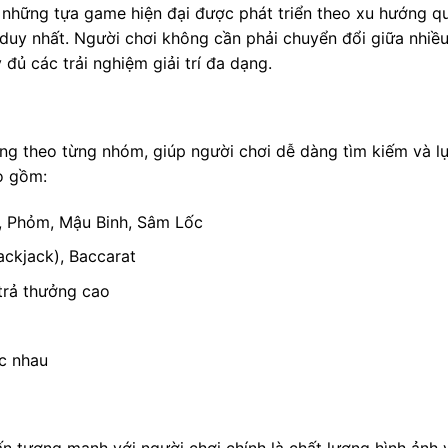
 những tựa game hiện đại được phát triển theo xu hướng qu
 duy nhất. Người chơi không cần phải chuyển đổi giữa nhiề
ủ các trải nghiệm giải trí đa dạng.
ng theo từng nhóm, giúp người chơi dễ dàng tìm kiếm và l
o gồm:
, Phỏm, Mậu Binh, Sâm Lốc
ackjack), Baccarat
trả thưởng cao
c nhau
n tượng mạnh với người chơi chính là chất lượng hình ảnh