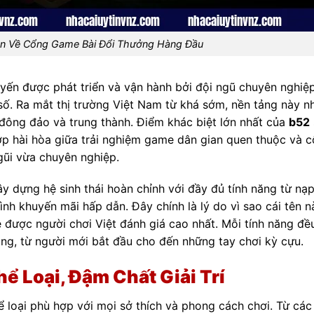
an Về Cổng Game Bài Đổi Thưởng Hàng Đầu
yến được phát triển và vận hành bởi đội ngũ chuyên nghiệp
í số. Ra mắt thị trường Việt Nam từ khá sớm, nền tảng này n
ông đảo và trung thành. Điểm khác biệt lớn nhất của
b52
hợp hài hòa giữa trải nghiệm game dân gian quen thuộc và 
gũi vừa chuyên nghiệp.
y dựng hệ sinh thái hoàn chỉnh với đầy đủ tính năng từ nạp
nh khuyến mãi hấp dẫn. Đây chính là lý do vì sao cái tên nà
 được người chơi Việt đánh giá cao nhất. Mỗi tính năng đề
ùng, từ người mới bắt đầu cho đến những tay chơi kỳ cựu.
ể Loại, Đậm Chất Giải Trí
loại phù hợp với mọi sở thích và phong cách chơi. Từ các