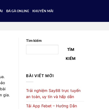
ÀI
ĐÁ GÀ ONLINE
KHUYẾN MÃI
Tìm kiếm
TÌM
KIẾM
BÀI VIẾT MỚI
ua.
bảo
bài
Trải nghiệm Say88 trực tuyến
m gia.
an toàn, uy tín và hấp dẫn
Tải App Febet – Hướng Dẫn