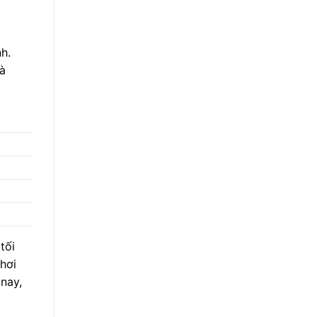
nh.
à
tối
hơi
nay,