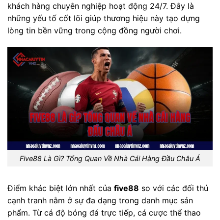
khách hàng chuyên nghiệp hoạt động 24/7. Đây là
những yếu tố cốt lõi giúp thương hiệu này tạo dựng
lòng tin bền vững trong cộng đồng người chơi.
Five88 Là Gì? Tổng Quan Về Nhà Cái Hàng Đầu Châu Á
Điểm khác biệt lớn nhất của
five88
so với các đối thủ
cạnh tranh nằm ở sự đa dạng trong danh mục sản
phẩm. Từ cá độ bóng đá trực tiếp, cá cược thể thao