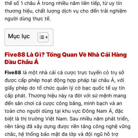
thế số 1 châu Á trong nhiều năm liên tiếp, từ uy tín
thương hiệu, chất lượng dịch vụ cho đến trải nghiệm
người dùng thực tế.
Mục lục
Five88 Là Gì? Tổng Quan Về Nhà Cái Hàng
Đầu Châu Á
Five88
là một nhà cái cá cược trực tuyến có trụ sở
được cấp phép hoạt động hợp pháp tại châu Á, với
giấy phép do tổ chức quản lý cờ bạc quốc tế uy tín
cấp phát. Thương hiệu này ra đời với sứ mệnh mang
đến sân chơi cá cược công bằng, minh bạch và an
toàn cho người dùng tại khu vực Đông Nam Á, đặc
biệt là thị trường Việt Nam. Sau nhiều năm phát triển,
nền tảng đã xây dựng được nền tảng công nghệ vững
chắc, hệ thống bảo mật đa lớp và đội ngũ hỗ trợ