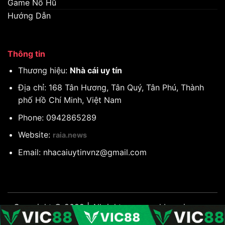
Game Nổ Hũ
Hướng Dẫn
Thông tin
Thương hiệu:
Nhà cái uy tín
Địa chỉ: 168 Tân Hương, Tân Quý, Tân Phú, Thành
phố Hồ Chí Minh, Việt Nam
Phone: 0942865289
Website:
raia.news
Email:
nhacaiuytinvnz@gmail.com
Copyright © 2022 | All rights reserved by raia.news