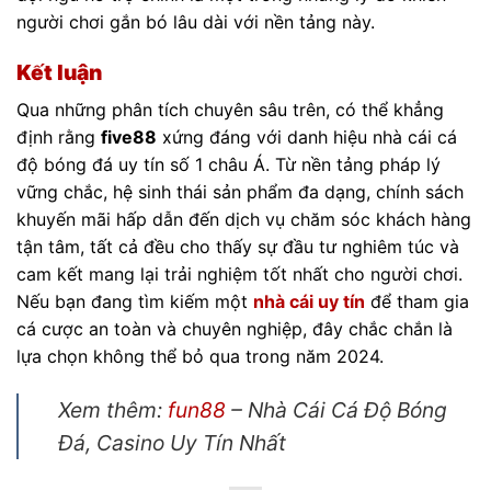
người chơi gắn bó lâu dài với nền tảng này.
Kết luận
Qua những phân tích chuyên sâu trên, có thể khẳng
định rằng
five88
xứng đáng với danh hiệu nhà cái cá
độ bóng đá uy tín số 1 châu Á. Từ nền tảng pháp lý
vững chắc, hệ sinh thái sản phẩm đa dạng, chính sách
khuyến mãi hấp dẫn đến dịch vụ chăm sóc khách hàng
tận tâm, tất cả đều cho thấy sự đầu tư nghiêm túc và
cam kết mang lại trải nghiệm tốt nhất cho người chơi.
Nếu bạn đang tìm kiếm một
nhà cái uy tín
để tham gia
cá cược an toàn và chuyên nghiệp, đây chắc chắn là
lựa chọn không thể bỏ qua trong năm 2024.
Xem thêm:
fun88
– Nhà Cái Cá Độ Bóng
Đá, Casino Uy Tín Nhất