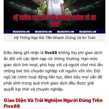
Hệ Thống Nạp Rút Tiền Nhanh Chóng Và An Toàn
Điều đáng ghi nhận là
five88
không thu phí giao dịch
ẩn đối với các lệnh nạp rút thông thường. Hạn mức
giao dịch linh hoạt, phù hợp với cả người chơi nhỏ lẫn
những bet thủ chuyên nghiệp với nguồn vốn lớn. Đội
ngũ tài chính hoạt động liên tục, đảm bảo mọi vấn đề
phát sinh trong quá trình giao dịch đều được giải
quyết kịp thời và chuyên nghiệp.
Giao Diện Và Trải Nghiệm Người Dùng Trên
Five88