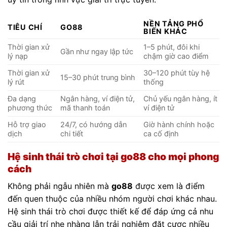
NỀN TẢNG PHỔ
TIÊU CHÍ
GO88
BIẾN KHÁC
Thời gian xử
1–5 phút, đôi khi
Gần như ngay lập tức
lý nạp
chậm giờ cao điểm
Thời gian xử
30–120 phút tùy hệ
15–30 phút trung bình
lý rút
thống
Đa dạng
Ngân hàng, ví điện tử,
Chủ yếu ngân hàng, ít
phương thức
mã thanh toán
ví điện tử
Hỗ trợ giao
24/7, có hướng dẫn
Giờ hành chính hoặc
dịch
chi tiết
ca cố định
Hệ sinh thái trò chơi tại go88 cho mọi phong
cách
Không phải ngẫu nhiên mà
go88
được xem là điểm
đến quen thuộc của nhiều nhóm người chơi khác nhau.
Hệ sinh thái trò chơi được thiết kế để đáp ứng cả nhu
cầu giải trí nhẹ nhàng lẫn trải nghiệm đặt cược nhiều