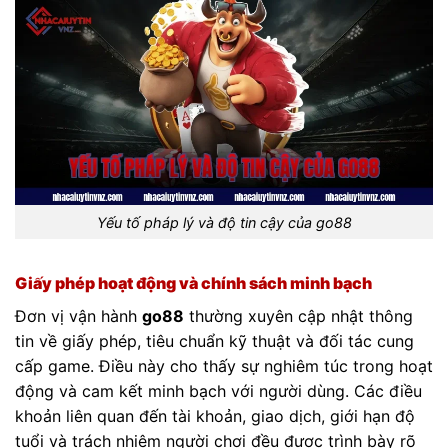
Yếu tố pháp lý và độ tin cậy của go88
Giấy phép hoạt động và chính sách minh bạch
Đơn vị vận hành
go88
thường xuyên cập nhật thông
tin về giấy phép, tiêu chuẩn kỹ thuật và đối tác cung
cấp game. Điều này cho thấy sự nghiêm túc trong hoạt
động và cam kết minh bạch với người dùng. Các điều
khoản liên quan đến tài khoản, giao dịch, giới hạn độ
tuổi và trách nhiệm người chơi đều được trình bày rõ