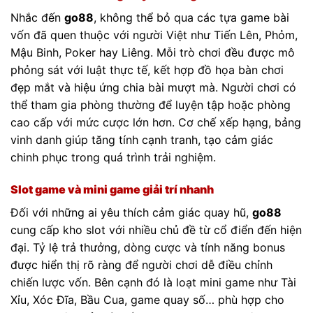
Nhắc đến
go88
, không thể bỏ qua các tựa game bài
vốn đã quen thuộc với người Việt như Tiến Lên, Phỏm,
Mậu Binh, Poker hay Liêng. Mỗi trò chơi đều được mô
phỏng sát với luật thực tế, kết hợp đồ họa bàn chơi
đẹp mắt và hiệu ứng chia bài mượt mà. Người chơi có
thể tham gia phòng thường để luyện tập hoặc phòng
cao cấp với mức cược lớn hơn. Cơ chế xếp hạng, bảng
vinh danh giúp tăng tính cạnh tranh, tạo cảm giác
chinh phục trong quá trình trải nghiệm.
Slot game và mini game giải trí nhanh
Đối với những ai yêu thích cảm giác quay hũ,
go88
cung cấp kho slot với nhiều chủ đề từ cổ điển đến hiện
đại. Tỷ lệ trả thưởng, dòng cược và tính năng bonus
được hiển thị rõ ràng để người chơi dễ điều chỉnh
chiến lược vốn. Bên cạnh đó là loạt mini game như Tài
Xỉu, Xóc Đĩa, Bầu Cua, game quay số… phù hợp cho