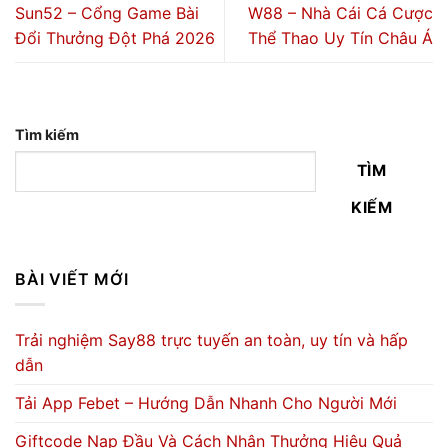
Sun52 – Cổng Game Bài
W88 – Nhà Cái Cá Cược
Đổi Thưởng Đột Phá 2026
Thể Thao Uy Tín Châu Á
Tìm kiếm
TÌM
KIẾM
BÀI VIẾT MỚI
Trải nghiệm Say88 trực tuyến an toàn, uy tín và hấp
dẫn
Tải App Febet – Hướng Dẫn Nhanh Cho Người Mới
Giftcode Nạp Đầu Và Cách Nhận Thưởng Hiệu Quả