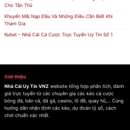
Cho Tân Thủ
Khuyến Mãi Nạp Đầu Và Những Điều Cần Biết Khi
Tham Gia
Kubet – Nhà Cái Cá Cược Trực Tuyến Uy Tín Số 1
Giới thiệu
Nhà Cái Uy Tín
VNZ
website tổng hợp phân tích, đánh
giá trực tuyến từ các chuyên gia các kèo cá cược
bóng đá, bắn cá, đá gà, casino, lô đề, quay hũ,… Cùng
hướng dẫn nhận định các kèo, dự đoán tỷ số, cách
chơi chuẩn xác nhất.