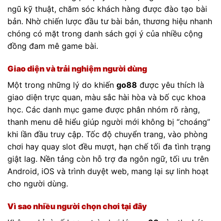
ngũ kỹ thuật, chăm sóc khách hàng được đào tạo bài
bản. Nhờ chiến lược đầu tư bài bản, thương hiệu nhanh
chóng có mặt trong danh sách gợi ý của nhiều cộng
đồng đam mê game bài.
Giao diện và trải nghiệm người dùng
Một trong những lý do khiến
go88
được yêu thích là
giao diện trực quan, màu sắc hài hòa và bố cục khoa
học. Các danh mục game được phân nhóm rõ ràng,
thanh menu dễ hiểu giúp người mới không bị “choáng”
khi lần đầu truy cập. Tốc độ chuyển trang, vào phòng
chơi hay quay slot đều mượt, hạn chế tối đa tình trạng
giật lag. Nền tảng còn hỗ trợ đa ngôn ngữ, tối ưu trên
Android, iOS và trình duyệt web, mang lại sự linh hoạt
cho người dùng.
Vì sao nhiều người chọn chơi tại đây