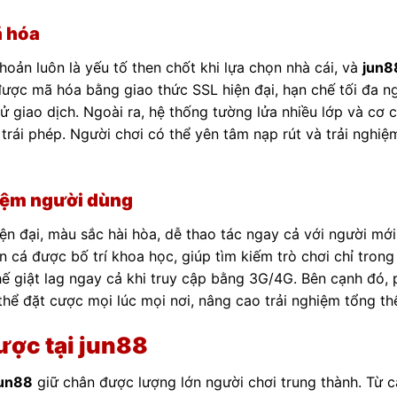
ã hóa
khoản luôn là yếu tố then chốt khi lựa chọn nhà cái, và
jun8
ược mã hóa bằng giao thức SSL hiện đại, hạn chế tối đa n
 sử giao dịch. Ngoài ra, hệ thống tường lửa nhiều lớp và cơ 
trái phép. Người chơi có thể yên tâm nạp rút và trải nghi
hiệm người dùng
ện đại, màu sắc hài hòa, dễ thao tác ngay cả với người mới
 cá được bố trí khoa học, giúp tìm kiếm trò chơi chỉ trong
hế giật lag ngay cả khi truy cập bằng 3G/4G. Bên cạnh đó, 
thể đặt cược mọi lúc mọi nơi, nâng cao trải nghiệm tổng th
ược tại jun88
jun88
giữ chân được lượng lớn người chơi trung thành. Từ c