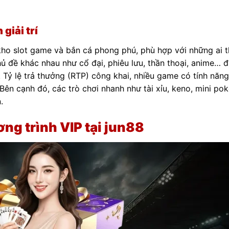
giải trí
ho slot game và bắn cá phong phú, phù hợp với những ai t
hủ đề khác nhau như cổ đại, phiêu lưu, thần thoại, anime… 
 Tỷ lệ trả thưởng (RTP) công khai, nhiều game có tính năn
 Bên cạnh đó, các trò chơi nhanh như tài xỉu, keno, mini pok
.
ng trình VIP tại jun88