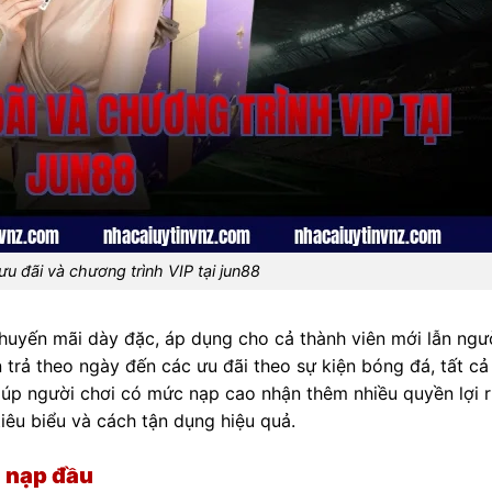
u đãi và chương trình VIP tại jun88
huyến mãi dày đặc, áp dụng cho cả thành viên mới lẫn ngư
trả theo ngày đến các ưu đãi theo sự kiện bóng đá, tất cả
úp người chơi có mức nạp cao nhận thêm nhiều quyền lợi r
tiêu biểu và cách tận dụng hiệu quả.
 nạp đầu