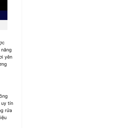
ợc
ả năng
ơi yên
ương
hông
uy tín
ng rửa
iệu