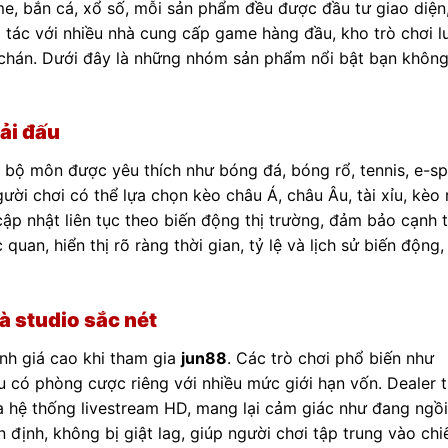
me, bắn cá, xổ số, mỗi sản phẩm đều được đầu tư giao diện
p tác với nhiều nhà cung cấp game hàng đầu, kho trò chơi l
 chán. Dưới đây là những nhóm sản phẩm nổi bật bạn khôn
ải đấu
bộ môn được yêu thích như bóng đá, bóng rổ, tennis, e-sp
ời chơi có thể lựa chọn kèo châu Á, châu Âu, tài xỉu, kèo 
cập nhật liên tục theo biến động thị trường, đảm bảo cạnh 
quan, hiển thị rõ ràng thời gian, tỷ lệ và lịch sử biến động,
à studio sắc nét
nh giá cao khi tham gia
jun88
. Các trò chơi phổ biến như
ều có phòng cược riêng với nhiều mức giới hạn vốn. Dealer 
a hệ thống livestream HD, mang lại cảm giác như đang ngồi
n định, không bị giật lag, giúp người chơi tập trung vào chi