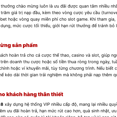
i thưởng chào mừng luôn là ưu đãi được quan tâm nhiều nhấ
trăm giá trị nạp đầu, kèm theo vòng cược yêu cầu (turnove
ebet hoặc vòng quay miễn phí cho slot game. Khi tham gia,
dụng, mức cược tối thiểu, giới hạn rút thưởng để tránh bỏ 
 từng sản phẩm
sách hoàn trả cho cá cược thể thao, casino và slot, giúp ng
a trên doanh thu cược hoặc số tiền thua ròng trong ngày, tu
chính hoặc ví khuyến mãi, tùy từng chương trình. Nếu biết 
thể kéo dài thời gian trải nghiệm mà không phải nạp thêm q
ho khách hàng thân thiết
88
xây dựng hệ thống VIP nhiều cấp độ, mang lại nhiều quyề
hêm ưu đãi hoàn trả, hạn mức rút cao hơn, quà sinh nhật, ưu