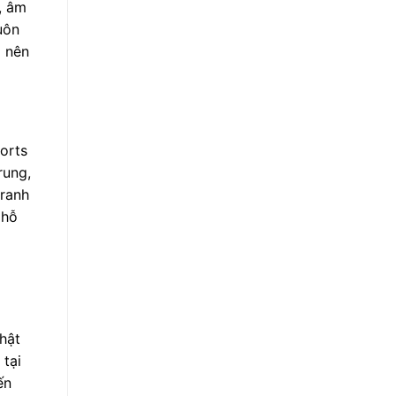
, âm
uôn
g nên
orts
rung,
tranh
 hỗ
thật
 tại
ến