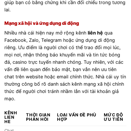
giúp bạn có bằng chứng khi cần đối chiếu trong tương
lai.
Mạng xã hội và ứng dụng di động
Nhiều nhà cái hiện nay mở rộng kênh
liên hệ
qua
Facebook, Zalo, Telegram hoặc ứng dụng di động
riêng. Ưu điểm là người chơi có thể trao đổi mọi lúc,
mọi nơi, nhận thông báo khuyến mãi và tin tức bóng
đá, casino trực tuyến nhanh chóng. Tuy nhiên, với các
vấn đề liên quan đến bảo mật, bạn vẫn nên ưu tiên
chat trên website hoặc email chính thức. Nhà cái uy tín
thường công bố rõ danh sách kênh mạng xã hội chính
thức để người chơi tránh nhầm lẫn với tài khoản giả
mạo.
KÊNH
THỜI GIAN
LOẠI VẤN ĐỀ PHÙ
MỨC ĐỘ
LIEN
PHẢN HỒI
HỢP
ƯU TIÊN
HE
Chat