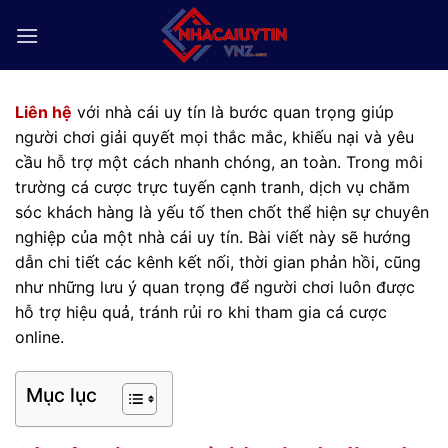
Bỏ
qua
nội
dung
Liên hệ
với nhà cái uy tín là bước quan trọng giúp
người chơi giải quyết mọi thắc mắc, khiếu nại và yêu
cầu hỗ trợ một cách nhanh chóng, an toàn. Trong môi
trường cá cược trực tuyến cạnh tranh, dịch vụ chăm
sóc khách hàng là yếu tố then chốt thể hiện sự chuyên
nghiệp của một nhà cái uy tín. Bài viết này sẽ hướng
dẫn chi tiết các kênh kết nối, thời gian phản hồi, cũng
như những lưu ý quan trọng để người chơi luôn được
hỗ trợ hiệu quả, tránh rủi ro khi tham gia cá cược
online.
Mục lục