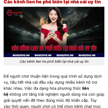
Các kênh lien he phổ biến tại nhà cái uy tín
Các kênh lien he phổ biến tại nhà cái uy tín
Để người chơi thuận tiện trong quá trình sử dụng dịch
vụ, hầu hết nhà cái đều xây dựng nhiều kênh hỗ trợ
khác nhau. Việc đa dạng hóa phương thức
liên
hệ
không chỉ tăng trải nghiệm người dùng mà còn giúp
giải quyết vấn đề theo đúng mức độ khẩn cấp. Tùy
vào thói quen, người chơi có thể chọn kênh chat trực