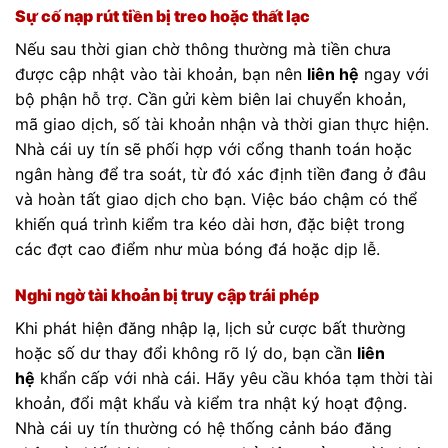
Sự cố nạp rút tiền bị treo hoặc thất lạc
Nếu sau thời gian chờ thông thường mà tiền chưa
được cập nhật vào tài khoản, bạn nên
liên hệ
ngay với
bộ phận hỗ trợ. Cần gửi kèm biên lai chuyển khoản,
mã giao dịch, số tài khoản nhận và thời gian thực hiện.
Nhà cái uy tín sẽ phối hợp với cổng thanh toán hoặc
ngân hàng để tra soát, từ đó xác định tiền đang ở đâu
và hoàn tất giao dịch cho bạn. Việc báo chậm có thể
khiến quá trình kiểm tra kéo dài hơn, đặc biệt trong
các đợt cao điểm như mùa bóng đá hoặc dịp lễ.
Nghi ngờ tài khoản bị truy cập trái phép
Khi phát hiện đăng nhập lạ, lịch sử cược bất thường
hoặc số dư thay đổi không rõ lý do, bạn cần
liên
hệ
khẩn cấp với nhà cái. Hãy yêu cầu khóa tạm thời tài
khoản, đổi mật khẩu và kiểm tra nhật ký hoạt động.
Nhà cái uy tín thường có hệ thống cảnh báo đăng