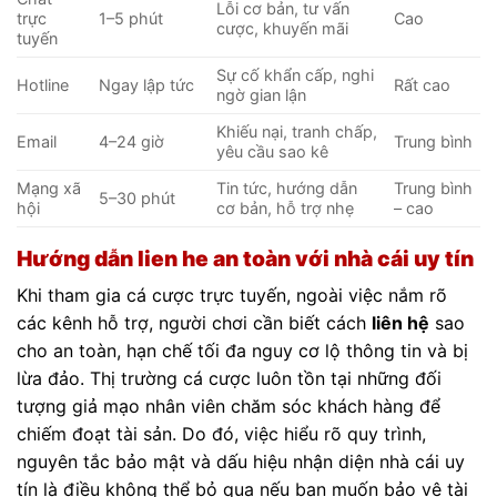
Lỗi cơ bản, tư vấn
trực
1–5 phút
Cao
cược, khuyến mãi
tuyến
Sự cố khẩn cấp, nghi
Hotline
Ngay lập tức
Rất cao
ngờ gian lận
Khiếu nại, tranh chấp,
Email
4–24 giờ
Trung bình
yêu cầu sao kê
Mạng xã
Tin tức, hướng dẫn
Trung bình
5–30 phút
hội
cơ bản, hỗ trợ nhẹ
– cao
Hướng dẫn lien he an toàn với nhà cái uy tín
Khi tham gia cá cược trực tuyến, ngoài việc nắm rõ
các kênh hỗ trợ, người chơi cần biết cách
liên hệ
sao
cho an toàn, hạn chế tối đa nguy cơ lộ thông tin và bị
lừa đảo. Thị trường cá cược luôn tồn tại những đối
tượng giả mạo nhân viên chăm sóc khách hàng để
chiếm đoạt tài sản. Do đó, việc hiểu rõ quy trình,
nguyên tắc bảo mật và dấu hiệu nhận diện nhà cái uy
tín là điều không thể bỏ qua nếu bạn muốn bảo vệ tài