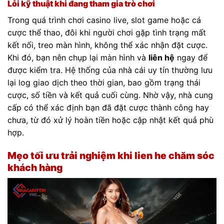
Lỗi kỹ thuật khi đang tham gia trò chơi
Trong quá trình chơi casino live, slot game hoặc cá
cược thể thao, đôi khi người chơi gặp tình trạng mất
kết nối, treo màn hình, không thể xác nhận đặt cược.
Khi đó, bạn nên chụp lại màn hình và
liên hệ
ngay để
được kiểm tra. Hệ thống của nhà cái uy tín thường lưu
lại log giao dịch theo thời gian, bao gồm trạng thái
cược, số tiền và kết quả cuối cùng. Nhờ vậy, nhà cung
cấp có thể xác định bạn đã đặt cược thành công hay
chưa, từ đó xử lý hoàn tiền hoặc cập nhật kết quả phù
hợp.
Mẹo tối ưu trải nghiệm khi lien he chăm sóc
khách hàng