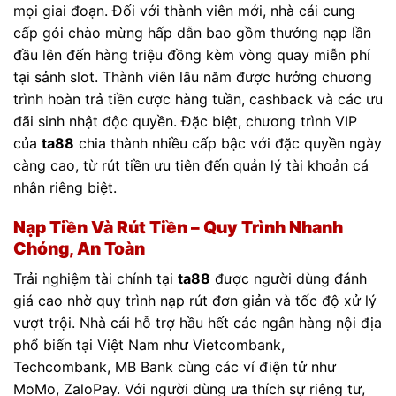
mọi giai đoạn. Đối với thành viên mới, nhà cái cung
cấp gói chào mừng hấp dẫn bao gồm thưởng nạp lần
đầu lên đến hàng triệu đồng kèm vòng quay miễn phí
tại sảnh slot. Thành viên lâu năm được hưởng chương
trình hoàn trả tiền cược hàng tuần, cashback và các ưu
đãi sinh nhật độc quyền. Đặc biệt, chương trình VIP
của
ta88
chia thành nhiều cấp bậc với đặc quyền ngày
càng cao, từ rút tiền ưu tiên đến quản lý tài khoản cá
nhân riêng biệt.
Nạp Tiền Và Rút Tiền – Quy Trình Nhanh
Chóng, An Toàn
Trải nghiệm tài chính tại
ta88
được người dùng đánh
giá cao nhờ quy trình nạp rút đơn giản và tốc độ xử lý
vượt trội. Nhà cái hỗ trợ hầu hết các ngân hàng nội địa
phổ biến tại Việt Nam như Vietcombank,
Techcombank, MB Bank cùng các ví điện tử như
MoMo, ZaloPay. Với người dùng ưa thích sự riêng tư,