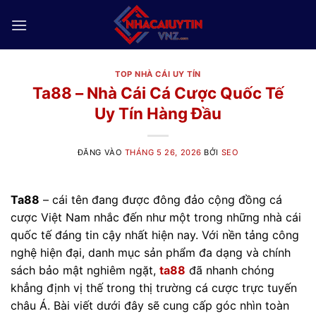
Bỏ
qua
nội
dung
TOP NHÀ CÁI UY TÍN
Ta88 – Nhà Cái Cá Cược Quốc Tế
Uy Tín Hàng Đầu
ĐĂNG VÀO
THÁNG 5 26, 2026
BỞI
SEO
Ta88
– cái tên đang được đông đảo cộng đồng cá
cược Việt Nam nhắc đến như một trong những nhà cái
quốc tế đáng tin cậy nhất hiện nay. Với nền tảng công
nghệ hiện đại, danh mục sản phẩm đa dạng và chính
sách bảo mật nghiêm ngặt,
ta88
đã nhanh chóng
khẳng định vị thế trong thị trường cá cược trực tuyến
châu Á. Bài viết dưới đây sẽ cung cấp góc nhìn toàn