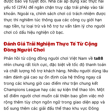
được bảo vệ tuyệt đối. Nhà cái áp dụng xác thực hai
yếu tố (2FA) để ngăn chặn truy cập trái phép vào tài
khoản. Ngoài ra, chính sách chơi có trách nhiệm được
thực thi nghiêm túc thông qua các công cụ giới hạn
nạp tiền, tự loại trừ và hỗ trợ tư vấn tâm lý cho người
chơi có dấu hiệu nghiện cờ bạc.
Đánh Giá Trải Nghiệm Thực Tế Từ Cộng
Đồng Người Chơi
Phản hồi từ cộng đồng người chơi Việt Nam về
ta88
nhìn chung rất tích cực, đặc biệt về tốc độ thanh toán
và chất lượng hỗ trợ khách hàng. Nhiều người dùng lâu
năm đánh giá cao sự ổn định của hệ thống ngay cả
trong các khung giờ cao điểm như trận chung kết
Champions League hay các sự kiện thể thao lớn. Một
số điểm người chơi muốn cải thiện bao gồm việc mở
rộng thêm tùy chọn ngôn ngữ trong giao diện app và
bổ sung thêm các giải đấu thể thao khu vực Đông