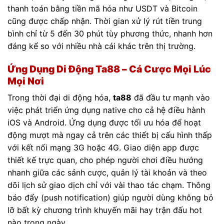
thanh toán bằng tiền mã hóa như USDT và Bitcoin
cũng được chấp nhận. Thời gian xử lý rút tiền trung
bình chỉ từ 5 đến 30 phút tùy phương thức, nhanh hơn
đáng kể so với nhiều nhà cái khác trên thị trường.
Ứng Dụng Di Động Ta88 – Cá Cược Mọi Lúc
Mọi Nơi
Trong thời đại di động hóa,
ta88
đã đầu tư mạnh vào
việc phát triển ứng dụng native cho cả hệ điều hành
iOS và Android. Ứng dụng được tối ưu hóa để hoạt
động mượt mà ngay cả trên các thiết bị cấu hình thấp
với kết nối mạng 3G hoặc 4G. Giao diện app được
thiết kế trực quan, cho phép người chơi điều hướng
nhanh giữa các sảnh cược, quản lý tài khoản và theo
dõi lịch sử giao dịch chỉ với vài thao tác chạm. Thông
báo đẩy (push notification) giúp người dùng không bỏ
lỡ bất kỳ chương trình khuyến mãi hay trận đấu hot
nào trong ngày.