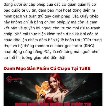
động dưới sự cấp phép của các cơ quan quản lý cờ
bạc quốc tế uy tín, đảm bảo mọi hoạt động diễn ra
minh bạch và tuân thủ quy định pháp luật. Giấy phép
này không chỉ là bằng chứng pháp lý mà còn là cam
kết bảo vệ quyền lợi người chơi trước mọi rủi ro tranh
chấp. Nhà cái thực hiện kiểm toán định kỳ bởi các tổ
chức độc lập nhằm đảm bảo tỷ lệ hoàn trả (RTP) trung
thực và hệ thống random number generator (RNG)
hoạt động công bằng. Đây là nền tảng mà người chơi
có thể tin tưởng giao phó tiền thật.
Danh Mục Sản Phẩm Cá Cược Tại Ta88