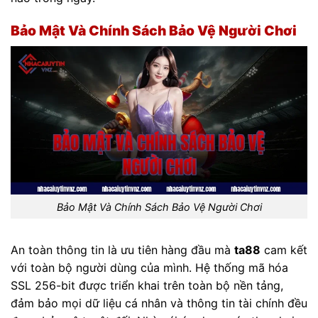
Bảo Mật Và Chính Sách Bảo Vệ Người Chơi
Bảo Mật Và Chính Sách Bảo Vệ Người Chơi
An toàn thông tin là ưu tiên hàng đầu mà
ta88
cam kết
với toàn bộ người dùng của mình. Hệ thống mã hóa
SSL 256-bit được triển khai trên toàn bộ nền tảng,
đảm bảo mọi dữ liệu cá nhân và thông tin tài chính đều