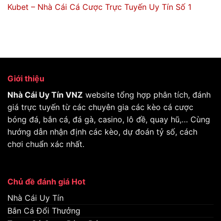
Kubet – Nhà Cái Cá Cược Trực Tuyến Uy Tín Số 1
Giới thiệu
Nhà Cái Uy Tín
VNZ
website tổng hợp phân tích, đánh
giá trực tuyến từ các chuyên gia các kèo cá cược
bóng đá, bắn cá, đá gà, casino, lô đề, quay hũ,… Cùng
hướng dẫn nhận định các kèo, dự đoán tỷ số, cách
chơi chuẩn xác nhất.
Chủ đề đánh giá Hot
Nhà Cái Uy Tín
Bắn Cá Đổi Thưởng