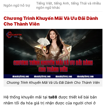
Tiếng Việt, tiếng Anh, tiếng Thái và nhiều
Ngôn ngữ hỗ trợ
ngôn ngữ khác
Chương Trình Khuyến Mãi Và Ưu Đãi Dành
Cho Thành Viên
Chương Trình Khuyến Mãi Và Ưu Đãi Dành Cho Thành Viên
Hệ thống khuyến mãi tại
ta88
được thiết kế bài bản
nhằm tối đa hóa giá trị nhận được của người chơi ở